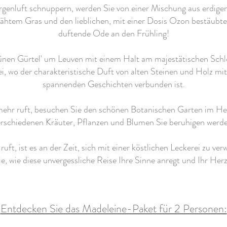
rgenluft schnuppern, werden Sie von einer Mischung aus erdige
mähtem Gras und den lieblichen, mit einer Dosis Ozon bestäubte
duftende Ode an den Frühling!
ünen Gürtel' um Leuven mit einem Halt am majestätischen Schl
i, wo der charakteristische Duft von alten Steinen und Holz mi
spannenden Geschichten verbunden ist.
ehr ruft, besuchen Sie den schönen Botanischen Garten im Her
erschiedenen Kräuter, Pflanzen und Blumen Sie beruhigen werde
uft, ist es an der Zeit, sich mit einer köstlichen Leckerei zu 
ie, wie diese unvergessliche Reise Ihre Sinne anregt und Ihr Her
Entdecken Sie das Madeleine-Paket für 2 Personen: