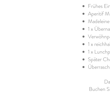
Frühes Ei
Aperitif M
Madelein
1 x Übern
Verwöhnpa
1 x reichh
1 x Lunchp
Später Ch
Überrasch
Da
Buchen Si