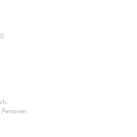
l)
ch.
2 Personen