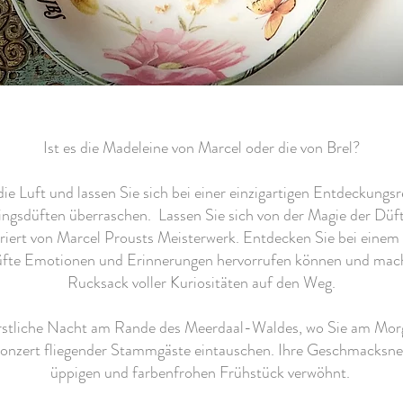
Ist es die Madeleine von Marcel oder die von Brel?
die Luft und lassen Sie sich bei einer einzigartigen Entdeckung
ingsdüften überraschen. Lassen Sie sich von der Magie der Düft
nspiriert von Marcel Prousts Meisterwerk. Entdecken Sie bei ein
te Emotionen und Erinnerungen hervorrufen können und mache
Rucksack voller Kuriositäten auf den Weg.
ürstliche Nacht am Rande des Meerdaal-Waldes, wo Sie am Morg
Konzert fliegender Stammgäste eintauschen. Ihre Geschmacksn
üppigen und farbenfrohen Frühstück verwöhnt.