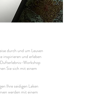
sreise durch und um Leuven
e inspirieren und erleben
em Dufterlebnis-Workshop
n Sie sich mit einem
en Ihre seidigen Laken
erven werden mit einem