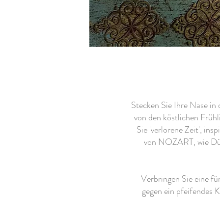
Stecken Sie Ihre Nase in 
von den köstlichen Frühl
Sie 'verlorene Zeit', i
von NOZART, wie Düf
Verbringen Sie eine f
gegen ein pfeifendes 