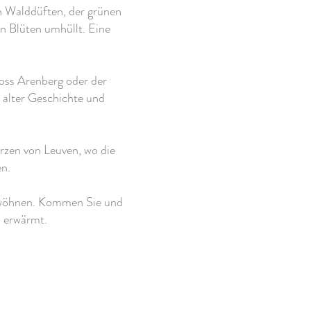
n Walddüften, der grünen
n Blüten umhüllt. Eine
oss Arenberg oder der
t alter Geschichte und
zen von Leuven, wo die
n.
verwöhnen. Kommen Sie und
z erwärmt.